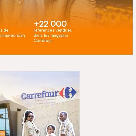
+22 000
ns de
références vendues
mmateurs/an
dans les magasins
Carrefour