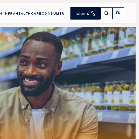
Talents
EN
N INFRA
HEALTHCARE
CONSUMER