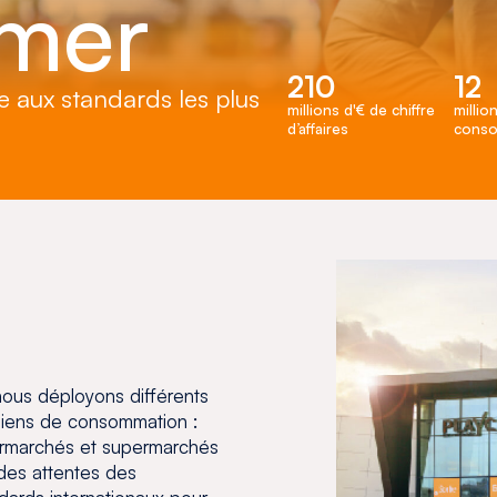
mer
210
12
re aux standards les plus
millions d'€ de chiffre
millio
d’affaires
conso
nous déployons différents
 biens de consommation :
ermarchés et supermarchés
 des attentes des