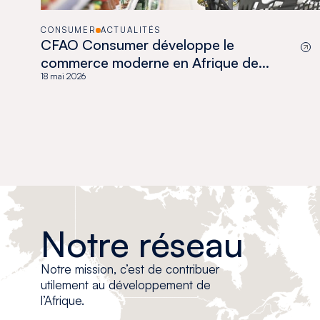
CONSUMER
ACTUALITÉS
CFAO Consumer développe le
commerce moderne en Afrique de
l’Ouest en s’appuyant sur le savoir-
18 mai 2026
faire local
Notre réseau
Notre mission, c’est de contribuer
utilement au développement de
l’Afrique.