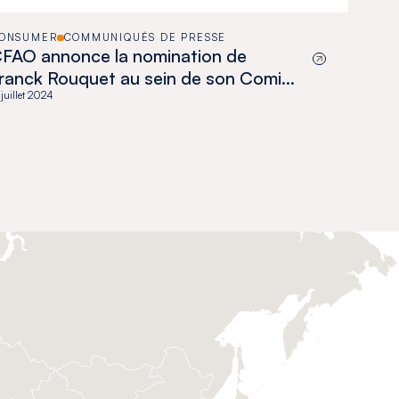
ONSUMER
COMMUNIQUÉS DE PRESSE
FAO annonce la nomination de
ranck Rouquet au sein de son Comité
xécutif en tant que directeur général
 juillet 2024
e la division CFAO Consumer