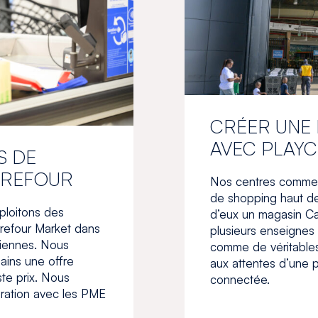
CRÉER UNE 
AVEC PLAYC
S DE
RREFOUR
Nos centres comme
de shopping haut d
ploitons des
d’eux un magasin Ca
refour Market dans
plusieurs enseignes 
riennes. Nous
comme de véritables l
ains une offre
aux attentes d’une p
ste prix. Nous
connectée.
oration avec les PME