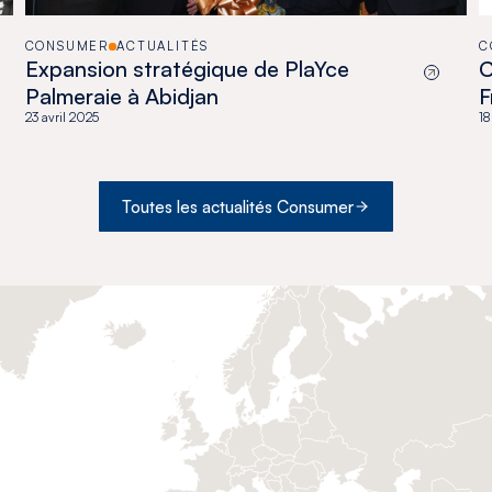
CONSUMER
ACTUALITÉS
C
Expansion stratégique de PlaYce
C
Palmeraie à Abidjan
F
23 avril 2025
E
18
d
Toutes les actualités Consumer