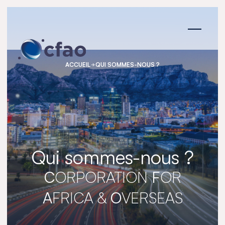
Panneau de gestion des cookies
ACCUEIL
QUI SOMMES-NOUS ?
Qui sommes-nous ?
C
ORPORATION
F
OR
A
FRICA &
O
VERSEAS