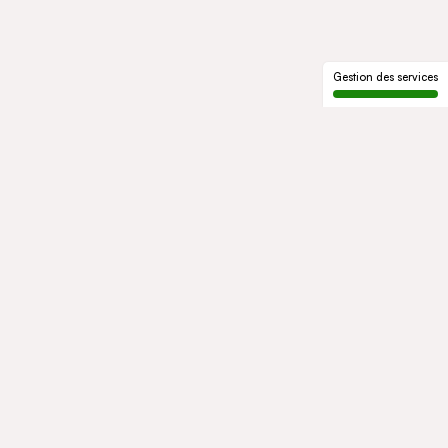
Gestion des services
LE GROUPE
Qui sommes-nous
Notre histoire
Gouvernance
ENGAGEMENTS
Développement durable
Éthique et conformité
ACTIVITÉS
Mobility
Mobility Africa
Mobility South Africa