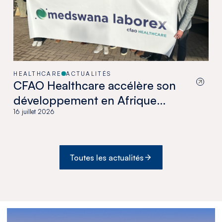
HEALTHCARE
ACTUALITÉS
CFAO Healthcare accélère son
développement en Afrique
australe avec l’acquisition de
16 juillet 2026
Medswana au Botswana
Toutes les actualités