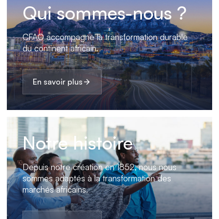
Qui sommes-nous ?
CFAO accompagne la transformation durable
du continent africain.
En savoir plus
Notre histoire
Depuis notre création en 1852, nous nous
sommes adaptés à la transformation des
marchés africains.