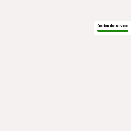
Gestion des services
LE GROUPE
Qui sommes-nous
Notre histoire
Gouvernance
ENGAGEMENTS
Développement durable
Éthique et conformité
ACTIVITÉS
Mobility
Mobility Africa
Mobility South Africa