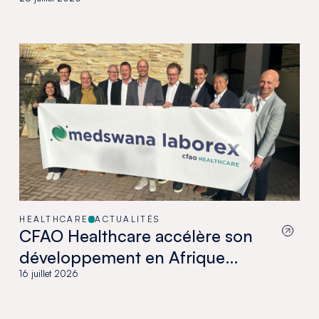
HEALTHCARE
ACTUALITÉS
CFAO Healthcare accélère son
développement en Afrique
australe avec l’acquisition de
16 juillet 2026
Medswana au Botswana