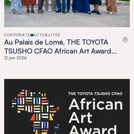
CORPORATE
ACTUALITÉS
Au Palais de Lomé, THE TOYOTA
TSUSHO CFAO African Art Award
célèbre une nouvelle génération
12 juin 2026
d’artistes africains