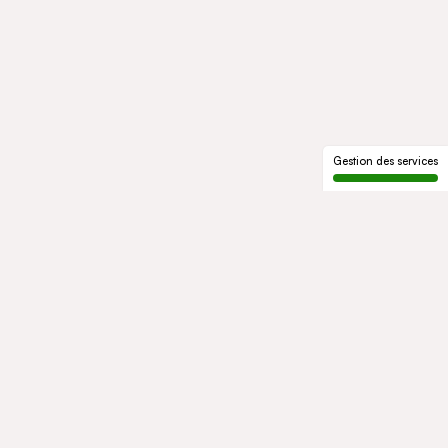
Gestion des services
LE GROUPE
Qui sommes-nous
Notre histoire
Gouvernance
ENGAGEMENTS
Développement durable
Éthique et conformité