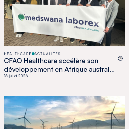
HEALTHCARE
ACTUALITÉS
CFAO Healthcare accélère son
développement en Afrique australe
avec l’acquisition de Medswana au
16 juillet 2026
Botswana