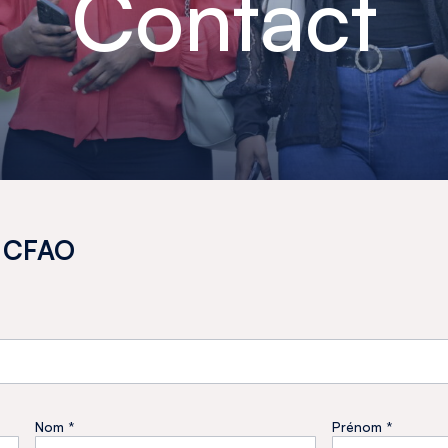
Contact
e CFAO
s
Nom *
Prénom *