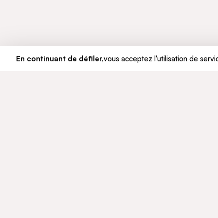
En continuant de défiler,
vous acceptez l'utilisation de servi
LE GROUPE
ENGAGE
Qui sommes-nous
Développ
Notre histoire
Éthique e
Gouvernance
© CFAO Group - 2026
Mentions légales
Données personnelles
Politique Co