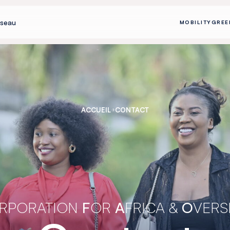
seau
MOBILITY
GREE
ACCUEIL
CONTACT
RPORATION
F
OR
A
FRICA &
O
VERS