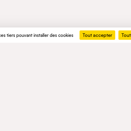
Tout accepter
Tout
ces tiers pouvant installer des cookies
MENTS
ACTIVITÉS
RÉSEAU
ement durable
Mobility
ACTUALITÉS
t conformité
Mobility Africa
Mobility South Africa
TALENTS
Green Infra
Healthcare
Consumer
okies