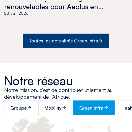
renouvelables pour Aeolus en
Tunisie
28 avril 2026
Toutes les actualités Green Infra
Notre réseau
Notre mission, c’est de contribuer utilement au
développement de l’Afrique.
Groupe
Mobility
Green Infra
Heal