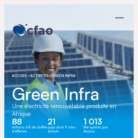
Panneau de gestion des cookies
ACCUEIL
ACTIVITÉS
GREEN INFRA
Green Infra
Une électricité renouvelable produite en
Afrique
88
21
1 013
millions d’€ de chiffre
pays dont 9 sites
Mw opérés par
d’affaires
directs
Aeolus