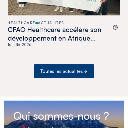
HEALTHCARE
ACTUALITÉS
CFAO Healthcare accélère son
développement en Afrique
australe avec l’acquisition de
16 juillet 2026
Medswana au Botswana
Toutes les actualités
Qui sommes-nous ?