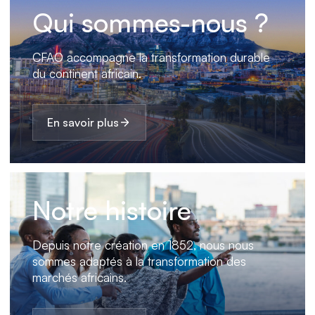
Qui sommes-nous ?
CFAO accompagne la transformation durable
du continent africain.
En savoir plus
Notre histoire
Depuis notre création en 1852, nous nous
sommes adaptés à la transformation des
marchés africains.