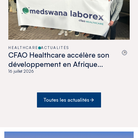
HEALTHCARE
ACTUALITÉS
CFAO Healthcare accélère son
développement en Afrique
australe avec l’acquisition de
16 juillet 2026
Medswana au Botswana
Toutes les actualités