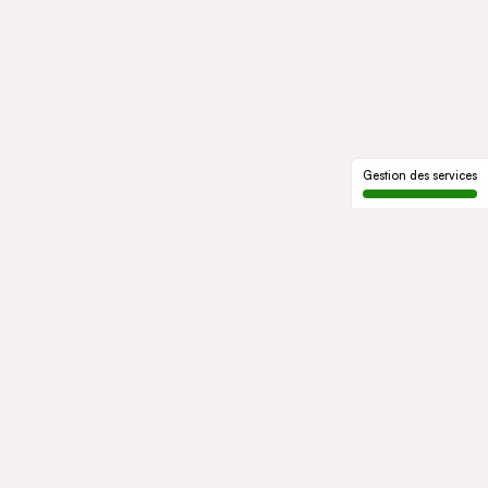
Gestion des services
LE GROUPE
Qui sommes-nous
Notre histoire
Gouvernance
ENGAGEMENTS
Développement durable
Éthique et conformité