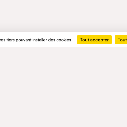
Tout accepter
Tout
ces tiers pouvant installer des cookies
MENTS
ACTIVITÉS
RÉSEAU
ement durable
Mobility
ACTUALITÉS
t conformité
Mobility Africa
Mobility South Africa
TALENTS
Green Infra
Healthcare
Consumer
okies