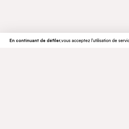
En continuant de défiler,
vous acceptez l'utilisation de servi
LE GROUPE
ENGAGE
Qui sommes-nous
Développ
Notre histoire
Éthique e
Gouvernance
© CFAO Group - 2026
Mentions légales
Données personnelles
Politique Co