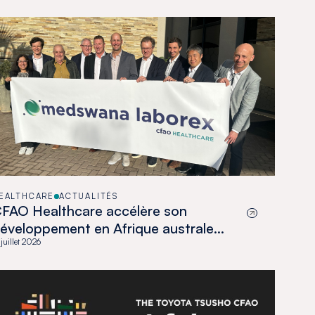
EALTHCARE
ACTUALITÉS
FAO Healthcare accélère son
éveloppement en Afrique australe
vec l’acquisition de Medswana au
 juillet 2026
otswana