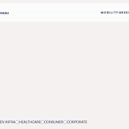
seau
MOBILITY
GREE
EN INFRA
HEALTHCARE
CONSUMER
CORPORATE