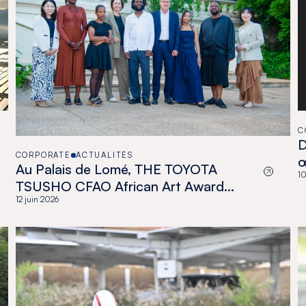
C
D
CORPORATE
ACTUALITÉS
Au Palais de Lomé, THE TOYOTA
10
TSUSHO CFAO African Art Award
célèbre une nouvelle génération
12 juin 2026
d’artistes africains