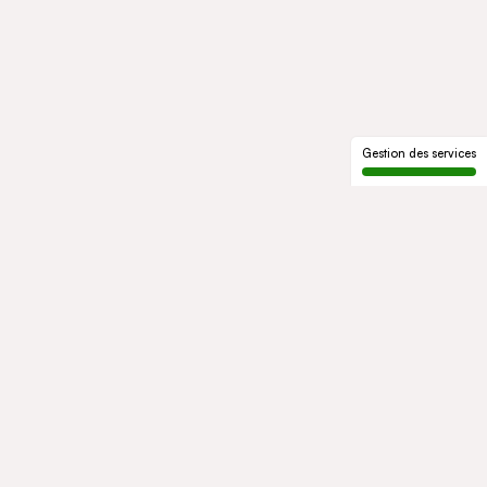
Gestion des services
LE GROUPE
Qui sommes-nous
Notre histoire
Gouvernance
ENGAGEMENTS
Développement durable
Éthique et conformité
ACTIVITÉS