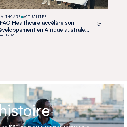
EALTHCARE
ACTUALITÉS
FAO Healthcare accélère son
éveloppement en Afrique australe
vec l’acquisition de Medswana au
juillet 2026
otswana
histoire