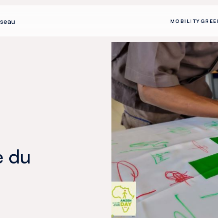
seau
MOBILITY
GREE
e du