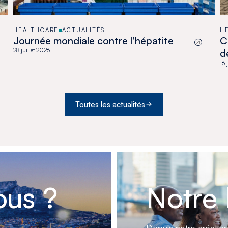
HEALTHCARE
ACTUALITÉS
H
Journée mondiale contre l’hépatite
C
28 juillet 2026
d
a
16 
B
Toutes les actualités
us ?
Notre 