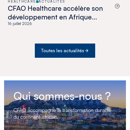
HEALTHCARE
ACTUALITÉS
CFAO Healthcare accélère son
développement en Afrique
australe avec l’acquisition de
16 juillet 2026
Medswana au Botswana
Toutes les actualités
Qui sommes-nous ?
CFAO accompagne la transformation durable
du continent africain.