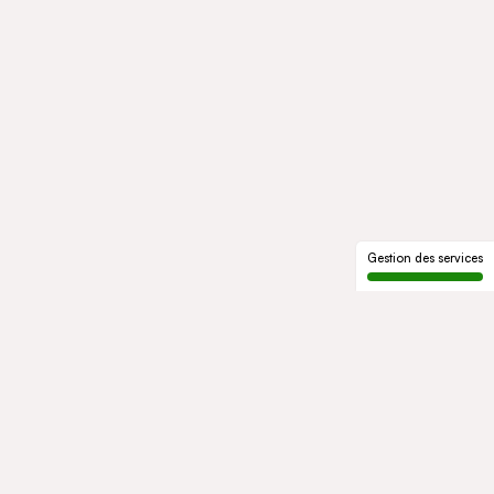
Gestion des services
LE GROUPE
Qui sommes-nous
Notre histoire
Gouvernance