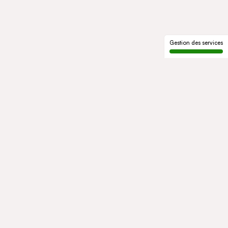
Gestion des services
LE GROUPE
Qui sommes-nous
Notre histoire
Gouvernance
ENGAGEMENTS
Développement durable
Éthique et conformité
ACTIVITÉS
Mobility
Mobility Africa
Mobility South Africa