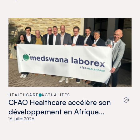
HEALTHCARE
ACTUALITÉS
CFAO Healthcare accélère son
développement en Afrique
australe avec l’acquisition de
16 juillet 2026
Medswana au Botswana