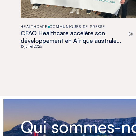
HEALTHCARE
COMMUNIQUÉS DE PRESSE
CFAO Healthcare accélère son
développement en Afrique australe
avec l’acquisition de Medswana au
16 juillet 2026
Botswana
Qui sommes-no