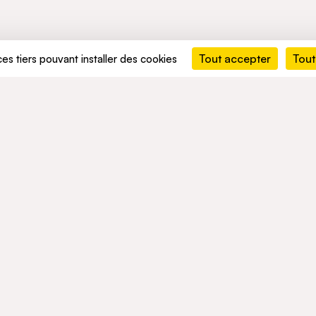
Tout accepter
Tout
ces tiers pouvant installer des cookies
MENTS
ACTIVITÉS
RÉSEAU
ement durable
Mobility
ACTUALITÉS
t conformité
Mobility Africa
Mobility South Africa
TALENTS
Green Infra
Healthcare
Consumer
okies