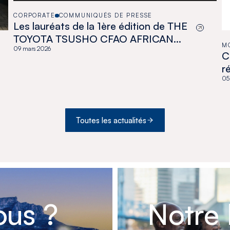
CORPORATE
COMMUNIQUÉS DE PRESSE
Les lauréats de la 1ère édition de THE
TOYOTA TSUSHO CFAO AFRICAN
M
ART AWARD
09 mars 2026
C
r
a
05
H
Toutes les actualités
us ?
Notre 