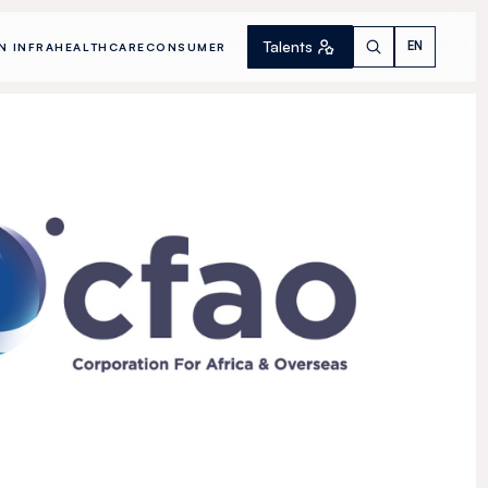
Talents
EN
N INFRA
HEALTHCARE
CONSUMER