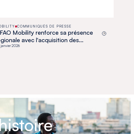
OBILITY
COMMUNIQUÉS DE PRESSE
FAO Mobility renforce sa présence
égionale avec l'acquisition des
ctivités de distribution de Toyota et
 janvier 2026
ino au Ghana
histoire