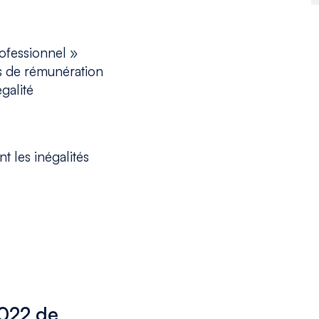
ofessionnel »
ts de rémunération
galité
t les inégalités
2022 de