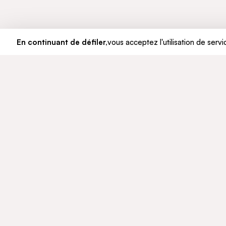
En continuant de défiler,
vous acceptez l'utilisation de servi
LE GROUPE
ENGAGE
Qui sommes-nous
Développ
Notre histoire
Éthique e
Gouvernance
© CFAO Group - 2026
Mentions légales
Données personnelles
Politique Co