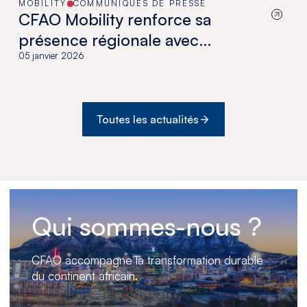
MOBILITY
COMMUNIQUÉS DE PRESSE
CFAO Mobility renforce sa
présence régionale avec
l'acquisition des activités de
05 janvier 2026
distribution de Toyota et Hino au
Ghana
Toutes les actualités
Qui sommes-nous ?
CFAO accompagne la transformation durable
du continent africain.