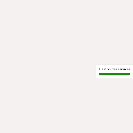
Gestion des services
LE GROUPE
Qui sommes-nous
Notre histoire
Gouvernance