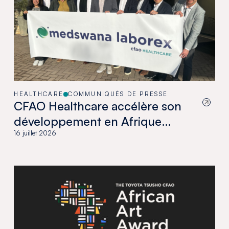
HEALTHCARE
COMMUNIQUÉS DE PRESSE
CFAO Healthcare accélère son
développement en Afrique
australe avec l’acquisition de
16 juillet 2026
Medswana au Botswana