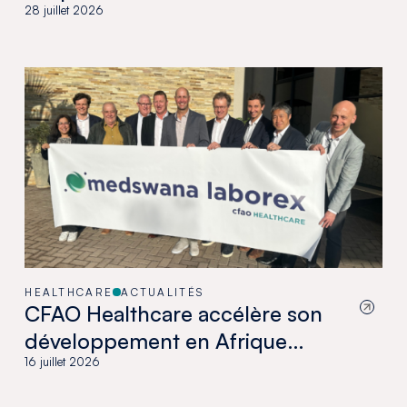
28 juillet 2026
HEALTHCARE
ACTUALITÉS
CFAO Healthcare accélère son
développement en Afrique
australe avec l’acquisition de
16 juillet 2026
Medswana au Botswana