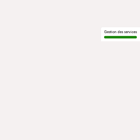
Gestion des services
LE GROUPE
Qui sommes-nous
Notre histoire
Gouvernance
ENGAGEMENTS
Développement durable
Éthique et conformité
ACTIVITÉS
Mobility
Mobility Africa