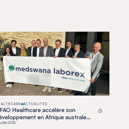
EALTHCARE
ACTUALITÉS
FAO Healthcare accélère son
éveloppement en Afrique australe
vec l’acquisition de Medswana au
juillet 2026