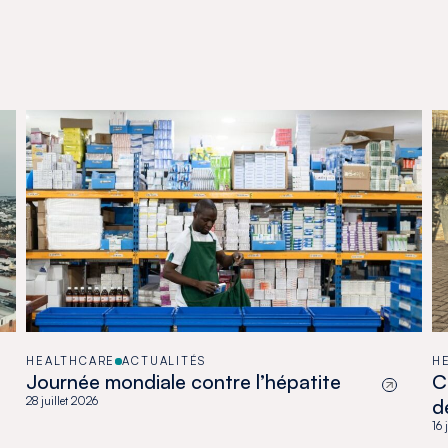
HEALTHCARE
ACTUALITÉS
H
Journée mondiale contre l’hépatite
C
28 juillet 2026
d
a
16 