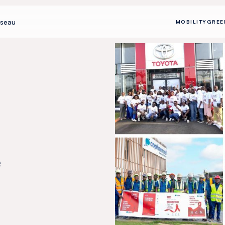
seau
MOBILITY
GREE
e