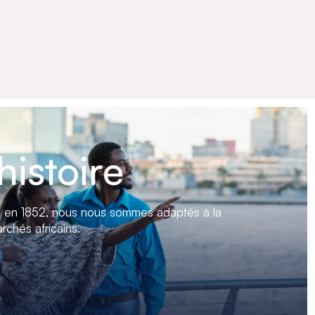
otswana
histoire
n en 1852, nous nous sommes adaptés à la
rchés africains.