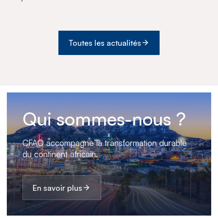
australe avec l’acquisition de
Medswana au Botswana
Toutes les actualités
Qui sommes-nous ?
CFAO accompagne la transformation durable
du continent africain.
En savoir plus