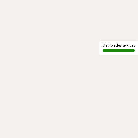
Gestion des services
LE GROUPE
Qui sommes-nous
Notre histoire
Gouvernance
ENGAGEMENTS
Développement durable
Éthique et conformité
ACTIVITÉS