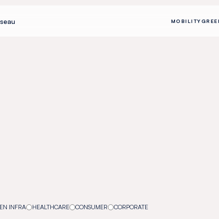
seau
MOBILITY
GREE
EN INFRA
HEALTHCARE
CONSUMER
CORPORATE