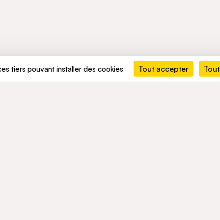
Tout accepter
Tout
ces tiers pouvant installer des cookies
MENTS
ACTIVITÉS
RÉSEAU
ement durable
Mobility
ACTUALITÉS
t conformité
Mobility Africa
Mobility South Africa
TALENTS
Green Infra
Healthcare
Consumer
okies