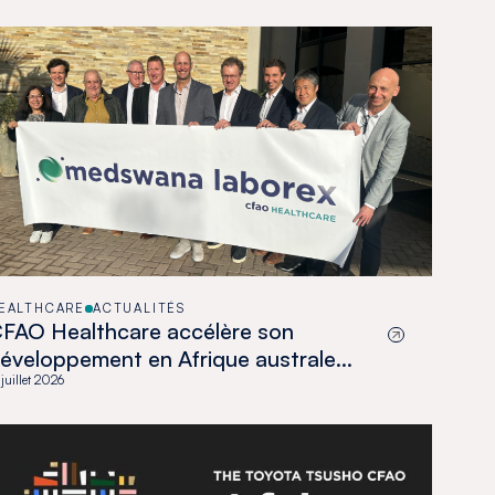
EALTHCARE
ACTUALITÉS
FAO Healthcare accélère son
éveloppement en Afrique australe
vec l’acquisition de Medswana au
 juillet 2026
otswana