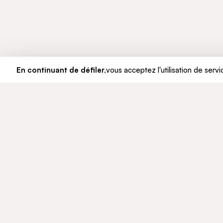
En continuant de défiler,
vous acceptez l'utilisation de servi
LE GROUPE
ENGAGE
Qui sommes-nous
Développ
Notre histoire
Éthique e
Gouvernance
© CFAO Group - 2026
Mentions légales
Données personnelles
Politique Co