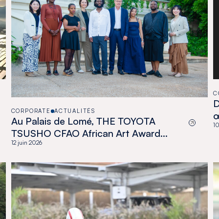
C
D
CORPORATE
ACTUALITÉS
Au Palais de Lomé, THE TOYOTA
10
TSUSHO CFAO African Art Award
célèbre une nouvelle génération
12 juin 2026
d’artistes africains