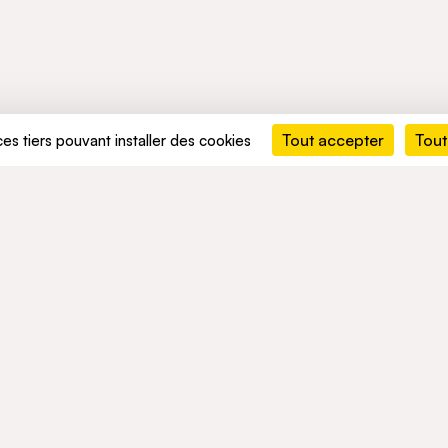
Tout accepter
Tout
ces tiers pouvant installer des cookies
MENTS
ACTIVITÉS
RÉSEAU
ement durable
Mobility
ACTUALITÉS
t conformité
Mobility Africa
Mobility South Africa
TALENTS
Green Infra
Healthcare
Consumer
okies