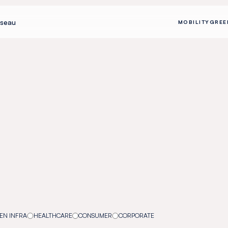
seau
MOBILITY
GREE
EN INFRA
HEALTHCARE
CONSUMER
CORPORATE