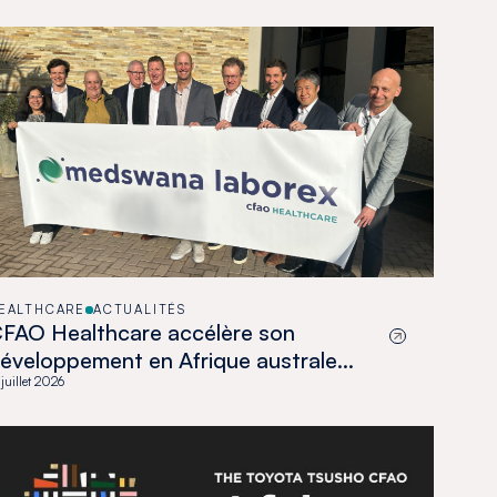
EALTHCARE
ACTUALITÉS
FAO Healthcare accélère son
éveloppement en Afrique australe
vec l’acquisition de Medswana au
 juillet 2026
otswana