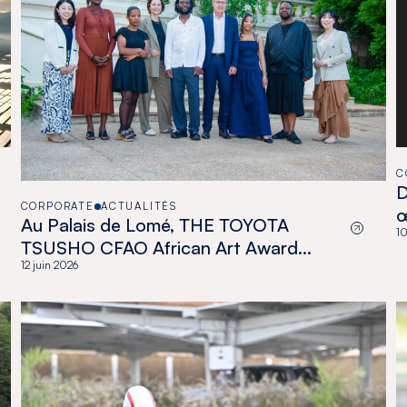
C
D
CORPORATE
ACTUALITÉS
Au Palais de Lomé, THE TOYOTA
10
TSUSHO CFAO African Art Award
célèbre une nouvelle génération
12 juin 2026
d’artistes africains