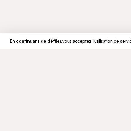
En continuant de défiler,
vous acceptez l'utilisation de servi
LE GROUPE
ENGAGE
Qui sommes-nous
Développ
Notre histoire
Éthique e
Gouvernance
© CFAO Group - 2026
Mentions légales
Données personnelles
Politique Co