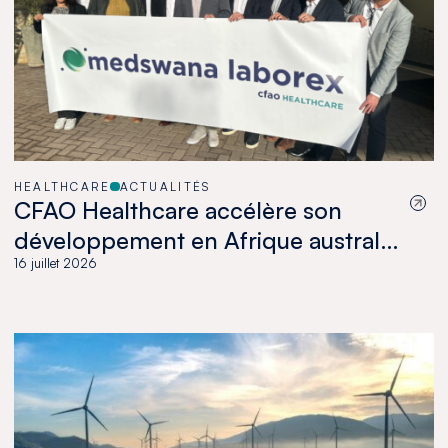
HEALTHCARE
ACTUALITÉS
CFAO Healthcare accélère son
développement en Afrique australe
avec l’acquisition de Medswana au
16 juillet 2026
Botswana