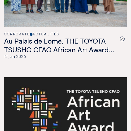
CORPORATE
ACTUALITÉS
Au Palais de Lomé, THE TOYOTA
TSUSHO CFAO African Art Award
célèbre une nouvelle génération
12 juin 2026
d’artistes africains