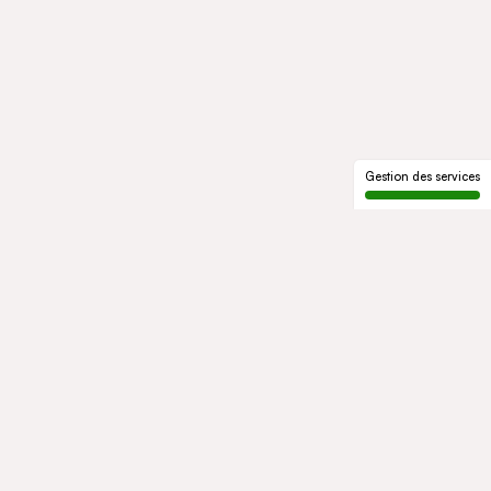
Gestion des services
LE GROUPE
Qui sommes-nous
Notre histoire
Gouvernance
ENGAGEMENTS
Développement durable
Éthique et conformité