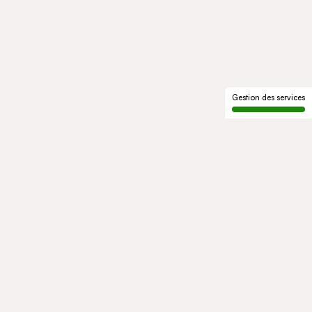
Gestion des services
LE GROUPE
Qui sommes-nous
Notre histoire
Gouvernance
ENGAGEMENTS
Développement durable
Éthique et conformité
ACTIVITÉS