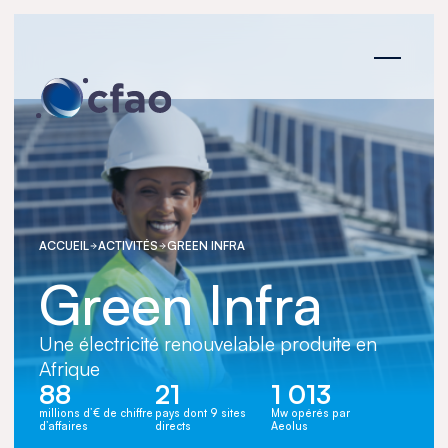
Panneau de gestion des cookies
ACCUEIL
ACTIVITÉS
GREEN INFRA
Green Infra
Une électricité renouvelable produite en
Afrique
88
21
1 013
millions d’€ de chiffre
pays dont 9 sites
Mw opérés par
d’affaires
directs
Aeolus