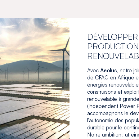
DÉVELOPPER 
PRODUCTION
RENOUVELAB
Avec
Aeolus
, notre jo
de CFAO en Afrique et
énergies renouvelable
construisons et exploi
renouvelable à grande
(Independent Power P
accompagnons le dév
l’autonomie des popula
durable pour le contine
Notre ambition : attein