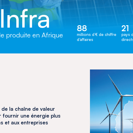
Infra
88
21
le produite en Afrique
millions d’€ de chiffre
pays d
d’affaires
direct
 de la chaîne de valeur
 fournir une énergie plus
s et aux entreprises