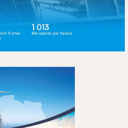
1 013
ont 9 sites
Mw opérés par Aeolus
s