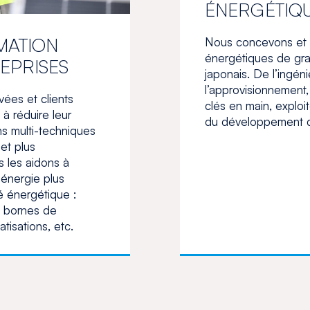
ÉNERGÉTIQU
MATION
Nous concevons et ré
énergétiques de gra
EPRISES
japonais. De l’ingéni
l’approvisionnement,
ées et clients
clés en main, exploi
à réduire leur
du développement du
s multi-techniques
et plus
 les aidons à
 énergie plus
té énergétique :
, bornes de
tisations, etc.